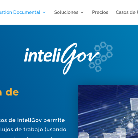
stión Documental
Soluciones
Precios
Casos de 
n de
os de InteliGov permite
flujos de trabajo (usando